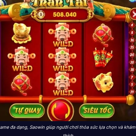
i game đa dạng, Saowin giúp người chơi thỏa sức lựa chọn và khám
thích