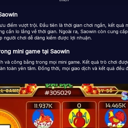
 Saowin
ưu điểm vượt trội. Đầu tiên là thời gian chơi ngắn, kết quả
hông cần lo lắng về thời gian. Ngoài ra, Saowin còn cung c
 người chơi dễ dàng kiếm được lợi nhuận.
rong mini game tại Saowin
 và công bằng trong mọi mini game. Kết quả trò chơi đượ
àn toàn yên tâm. Đồng thời, mọi giao dịch và kết quả đều đượ