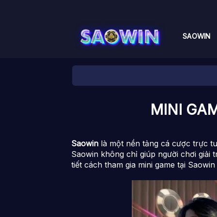
Bỏ
qua
nội
SAOWIN
dung
MINI GAM
Saowin
là một nền tảng cá cược trực t
Saowin không chỉ giúp người chơi giải 
tiết cách tham gia mini game tại Saowin