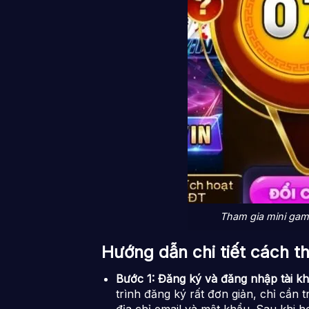
Tham gia mini game
Hướng dẫn chi tiết cách t
Bước 1: Đăng ký và đăng nhập tài k
trình đăng ký rất đơn giản, chỉ cần