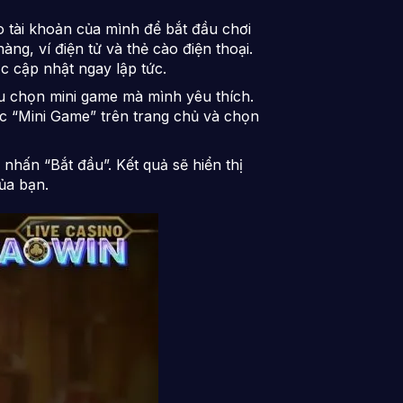
o tài khoản của mình để bắt đầu chơi
g, ví điện tử và thẻ cào điện thoại.
 cập nhật ngay lập tức.
ầu chọn mini game mà mình yêu thích.
ục “Mini Game” trên trang chủ và chọn
nhấn “Bắt đầu”. Kết quả sẽ hiển thị
ủa bạn.