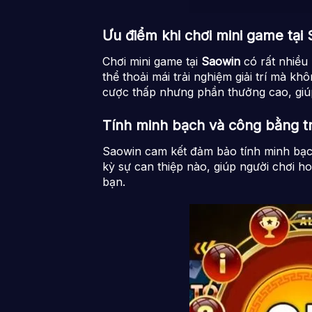
Ưu điểm khi chơi mini game tại
Chơi mini game tại
Saowin
có rất nhiều 
thể thoải mái trải nghiệm giải trí mà k
cược thấp nhưng phần thưởng cao, giúp
Tính minh bạch và công bằng t
Saowin cam kết đảm bảo tính minh bạch
kỳ sự can thiệp nào, giúp người chơi ho
bạn.