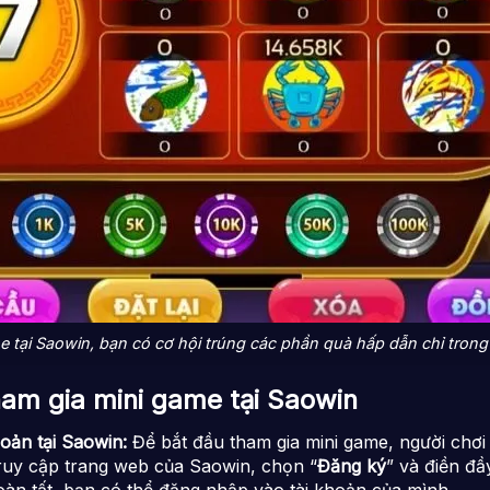
 tại Saowin, bạn có cơ hội trúng các phần quà hấp dẫn chỉ trong
ham gia mini game tại Saowin
hoản tại Saowin:
Để bắt đầu tham gia mini game, người chơi
 truy cập trang web của Saowin, chọn “
Đăng ký
” và điền đầ