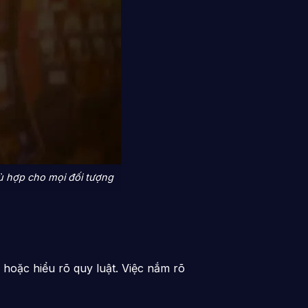
hù hợp cho mọi đối tượng
 hoặc hiểu rõ quy luật. Việc nắm rõ