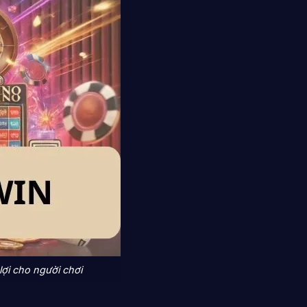
lợi cho người chơi