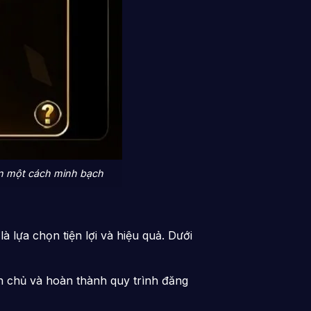
ện một cách minh bạch
 lựa chọn tiện lợi và hiệu quả. Dưới
h chủ và hoàn thành quy trình đăng