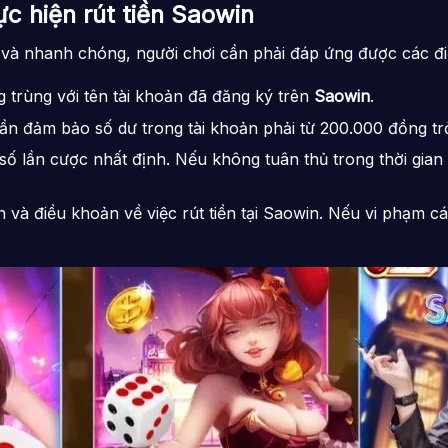
ực hiện rút tiền Saowin
 và nhanh chóng, người chơi cần phải đáp ứng được các đi
 trùng với tên tài khoản đã đăng ký trên
Saowin
.
cần đảm bảo số dư trong tài khoản phải từ 200.000 đồng trở
số lần cược nhất định. Nếu không tuân thủ trong thời gian 
h và điều khoản về việc rút tiền tại Saowin. Nếu vi phạm c