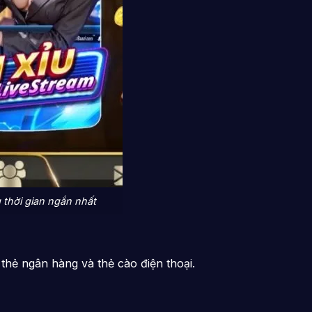
g thời gian ngắn nhất
 thẻ ngân hàng và thẻ cào điện thoại.