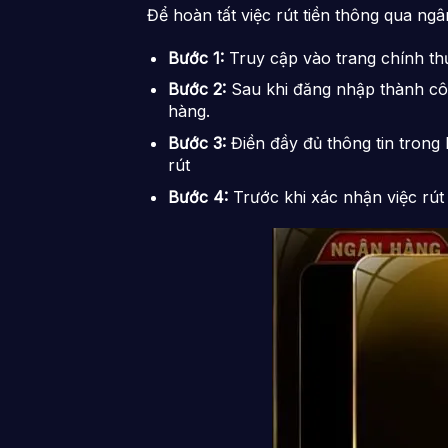
Để hoàn tất việc rút tiền thông qua ng
Bước 1:
Truy cập vào trang chính thứ
Bước 2:
Sau khi đăng nhập thành côn
hàng.
Bước 3:
Điền đầy đủ thông tin trong 
rút
Bước 4:
Trước khi xác nhận việc rút 