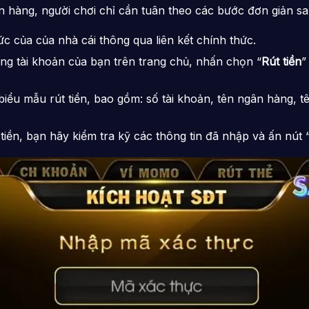
ân hàng, người chơi chỉ cần tuân theo các bước đơn giản sa
c của của nhà cái thông qua liên kết chính thức.
g tài khoản của bạn trên trang chủ, nhấn chọn “
Rút tiền
”
biểu mẫu rút tiền, bao gồm: số tài khoản, tên ngân hàng, t
tiền, bạn hãy kiểm tra kỹ các thông tin đã nhập và ấn nút 