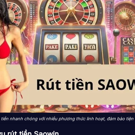
 tiền nhanh chóng với nhiều phương thức linh hoạt, đảm bảo tiện 
ụ rút tiền Saowin