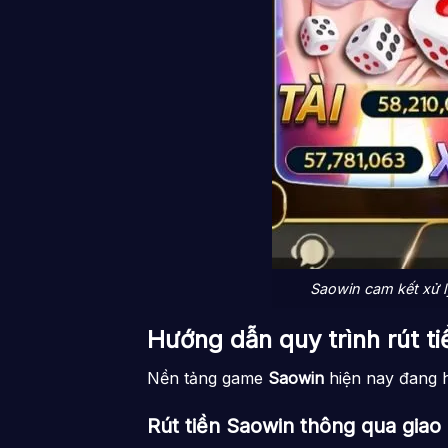
Saowin cam kết xử lý
Hướng dẫn quy trình rút ti
Nền tảng game
Saowin
hiện nay đang hỗ
Rút tiền Saowin thông qua giao