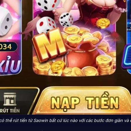
có thể rút tiền từ Saowin bất cứ lúc nào với các bước đơn giản và 