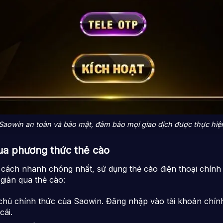
ại Saowin an toàn và bảo mật, đảm bảo mọi giao dịch được thực hi
ua phương thức thẻ cào
ách nhanh chóng nhất, sử dụng thẻ cào điện thoại chính là
giản qua thẻ cào:
chủ chính thức của Saowin. Đăng nhập vào tài khoản chín
cái.