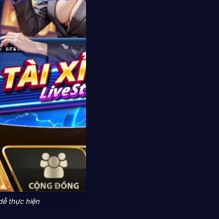
dễ thực hiện