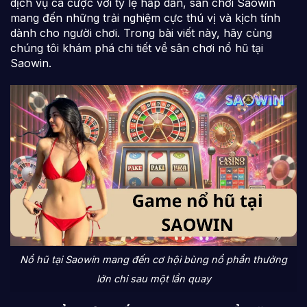
dịch vụ cá cược với tỷ lệ hấp dẫn, sân chơi Saowin
mang đến những trải nghiệm cực thú vị và kịch tính
dành cho người chơi. Trong bài viết này, hãy cùng
chúng tôi khám phá chi tiết về sân chơi nổ hũ tại
Saowin.
Nổ hũ tại Saowin mang đến cơ hội bùng nổ phần thưởng
lớn chỉ sau một lần quay