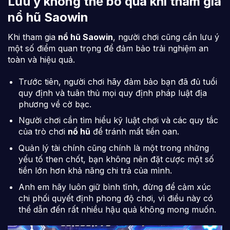
Lưu ý không thể bỏ qua khi tham gia
nổ hũ Saowin
Khi tham gia
nổ hũ Saowin
, người chơi cũng cần lưu ý
một số điểm quan trọng để đảm bảo trải nghiệm an
toàn và hiệu quả.
Trước tiên, người chơi hãy đảm bảo bạn đã đủ tuổi
quy định và tuân thủ mọi quy định pháp luật địa
phương về cờ bạc.
Người chơi cần tìm hiểu kỹ luật chơi và các quy tắc
của trò chơi
nổ hũ
để tránh mất tiền oan.
Quản lý tài chính cũng chính là một trong những
yếu tố then chốt, bạn không nên đặt cược một số
tiền lớn hơn khả năng chi trả của mình.
Anh em hãy luôn giữ bình tĩnh, đừng để cảm xúc
chi phối quyết định phong độ chơi, vì điều này có
thể dẫn đến rất nhiều hậu quả không mong muốn.