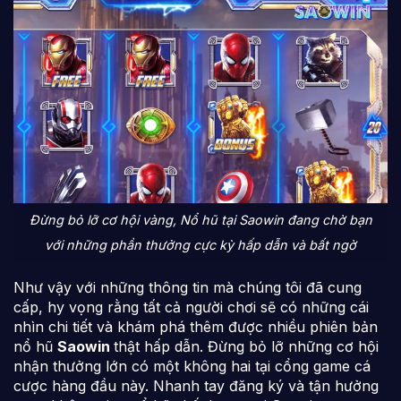
Đừng bỏ lỡ cơ hội vàng, Nổ hũ tại Saowin đang chờ bạn
với những phần thưởng cực kỳ hấp dẫn và bất ngờ
Như vậy với những thông tin mà chúng tôi đã cung
cấp, hy vọng rằng tất cả người chơi sẽ có những cái
nhìn chi tiết và khám phá thêm được nhiều phiên bản
nổ hũ
Saowin
thật hấp dẫn. Đừng bỏ lỡ những cơ hội
nhận thưởng lớn có một không hai tại cổng game cá
cược hàng đầu này. Nhanh tay đăng ký và tận hưởng