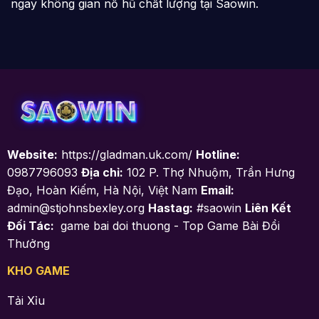
ngay không gian nổ hũ chất lượng tại Saowin.
Website:
https://gladman.uk.com/
Hotline:
0987796093
Địa chỉ:
102 P. Thợ Nhuộm, Trần Hưng
Đạo, Hoàn Kiếm, Hà Nội, Việt Nam
Email:
admin@stjohnsbexley.org
Hastag:
#saowin
Liên Kết
Đối Tác:
game bai doi thuong
- Top Game Bài Đổi
Thưởng
KHO GAME
Tải Xỉu